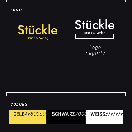
LOGO
Logo
negativ
COLORS
GELB
#F8DC50
SCHWARZ
#000000
WEISS
#FFFFFF