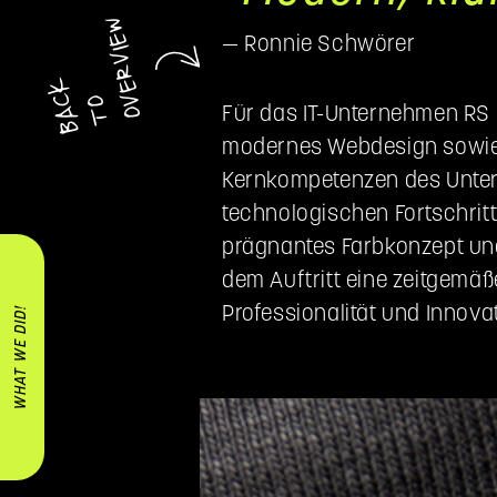
OVERVIEW
— Ronnie Schwörer
B
A
K
T
C
O
Für das IT-Unternehmen RS 
modernes Webdesign sowie e
Kernkompetenzen des Unter
technologischen Fortschritt –
prägnantes Farbkonzept und
dem Auftritt eine zeitgemäß
Professionalität und Innov
WHAT WE DID!