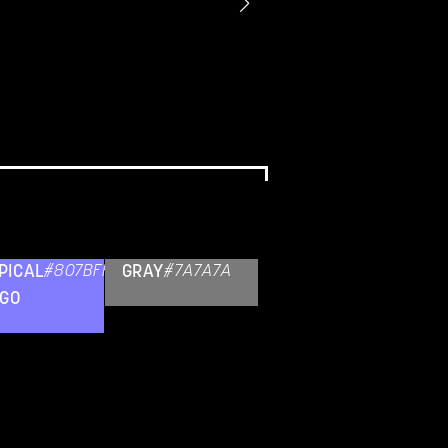
PICAL
#807BFF
GRAY
#7A7A7A
IGO