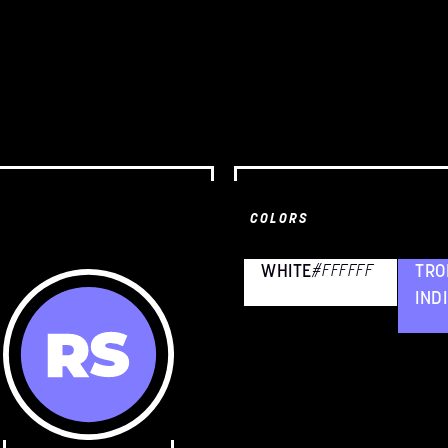
COLORS
WHITE
#FFFFFF
TRO
IND