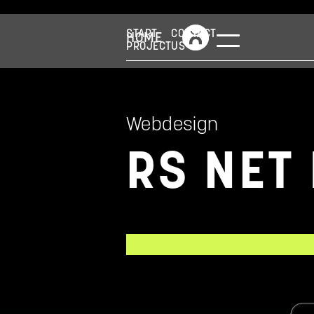
START
CONTACT
HOME
PROJECT
US
Webdesign
RS NET 